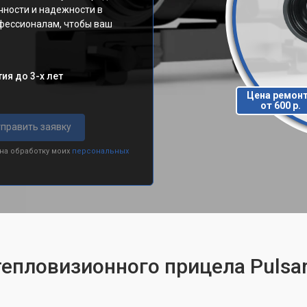
чности и надежности в
фессионалам, чтобы ваш
ия до 3-х лет
Цена ремон
от 600 р.
править заявку
 на обработку моих
персональных
тепловизионного прицела Pulsar