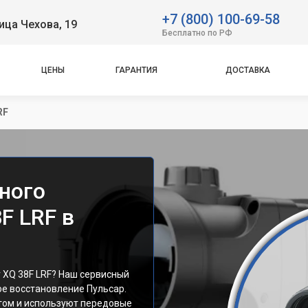
+7 (800) 100-69-58
ица Чехова, 19
Бесплатно по РФ
ЦЕНЫ
ГАРАНТИЯ
ДОСТАВКА
RF
ного
F LRF в
 XQ 38F LRF? Наш сервисный
ое восстановление Пульсар.
ом и используют передовые