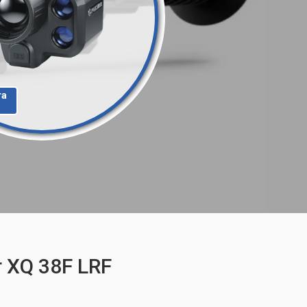
та
 XQ 38F LRF