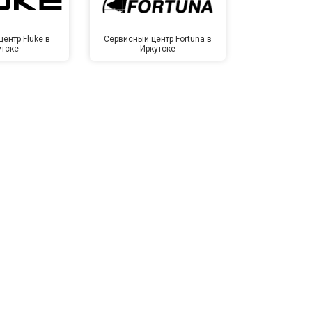
ентр Fluke в
Сервисный центр Fortuna в
Сервисный 
утске
Иркутске
Ирк