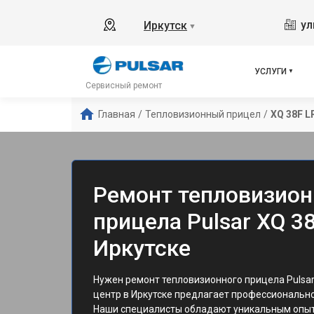
ул
Иркутск
▼
УСЛУГИ
Сервисный ремонт
Главная
/
Тепловизионный прицел
/
XQ 38F L
Ремонт тепловизион
прицела Pulsar XQ 38
Иркутске
Нужен ремонт тепловизионного прицела Pulsar
центр в Иркутске предлагает профессиональн
Наши специалисты обладают уникальным опыт