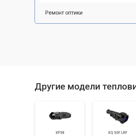
Ремонт оптики
Замена линз
Чистка оптической системы
Замена разъемов
Другие модели теплови
Замена дисплея (экрана)
Ремонт или замена детектора
XP38
XQ 50F LRF