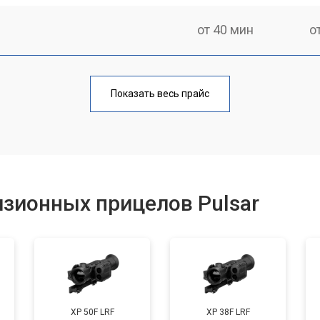
от 40 мин
о
от 170 мин
о
Показать весь прайс
от 70 мин
о
от 90 мин
о
зионных прицелов Pulsar
от 100 мин
о
от 60 мин
о
XP 50F LRF
XP 38F LRF