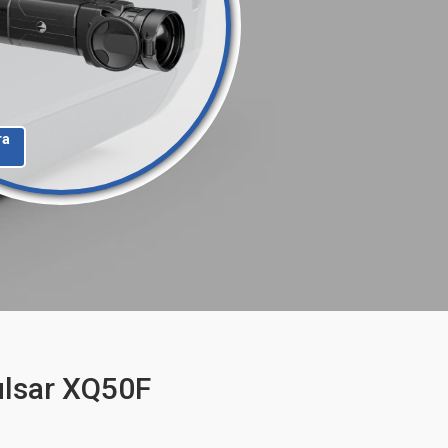
та
lsar XQ50F