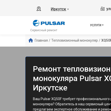
ул
Иркутск
▼
УСЛУГИ
Сервисный ремонт
Главная
/
Тепловизионный монокуляр
/
XQ50
Ремонт тепловизион
монокуляра Pulsar X
Иркутске
Ваш Pulsar XQ50F требует профессионального
монокуляра? Обратитесь в наш сервисный цент
предлагаем экспертное обслуживание и ремон