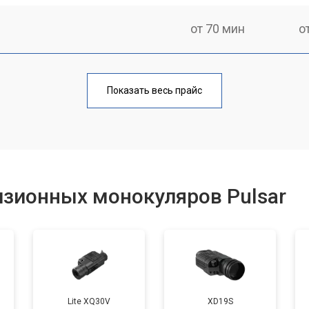
от 70 мин
о
от 80 мин
о
Показать весь прайс
от 60 мин
о
от 80 мин
о
изионных монокуляров Pulsar
от 70 мин
о
Lite XQ30V
XD19S