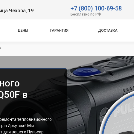
+7 (800) 100-69-58
ица Чехова, 19
Бесплатно по РФ
ЦЕНЫ
ГАРАНТИЯ
ДОСТАВКА
F
ного
Q50F в
 ремонта тепловизионного
р в Иркутске! Мы
т для вашего Пульсар,