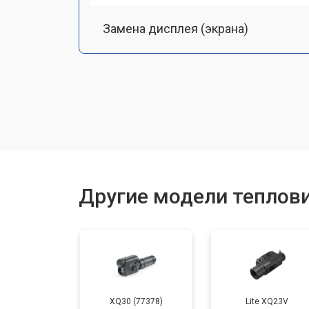
Замена дисплея (экрана)
Замена аккумулятора
Замена процессора
Замена USB порта
Другие модели теплов
Ремонт оптики
XQ30 (77378)
Lite XQ23V