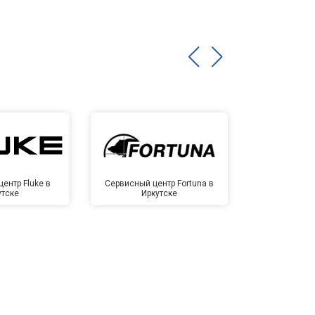
ентр Fluke в
Сервисный центр Fortuna в
Сервисный 
утске
Иркутске
Ирк