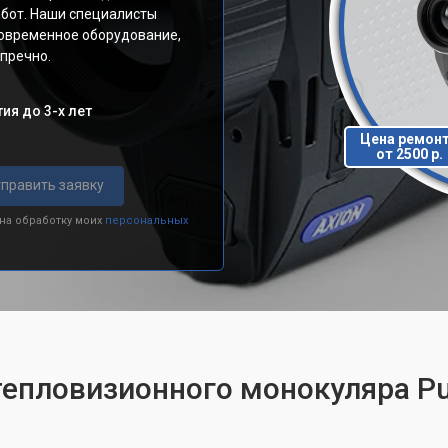
абот. Наши специалисты
современное оборудование,
пречно.
ия до 3-х лет
Цена ремон
от 2500 р.
править заявку
 на обработку моих
персональных
тепловизионного монокуляра Pu