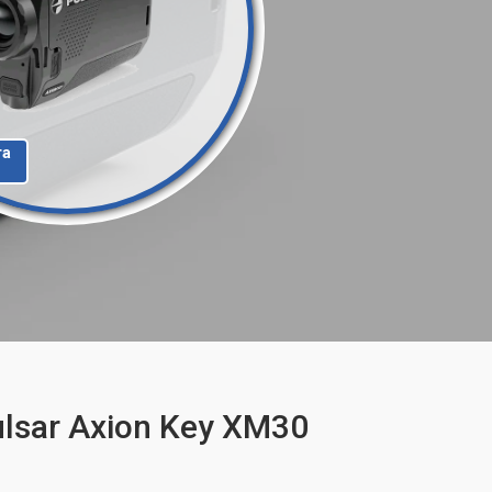
та
lsar Axion Key XM30