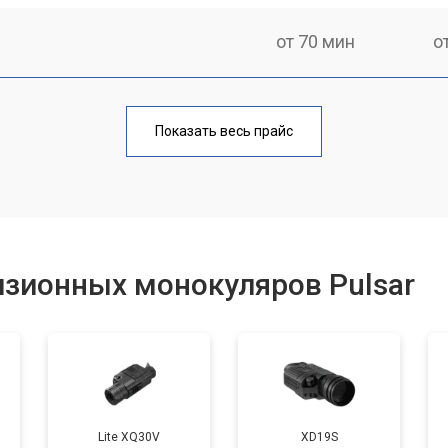
от 70 мин
о
от 80 мин
о
Показать весь прайс
от 60 мин
о
от 80 мин
о
изионных монокуляров Pulsar
от 70 мин
о
Lite XQ30V
XD19S