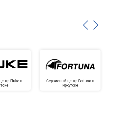
ентр Fluke в
Сервисный центр Fortuna в
Сервисный 
утске
Иркутске
Ирк