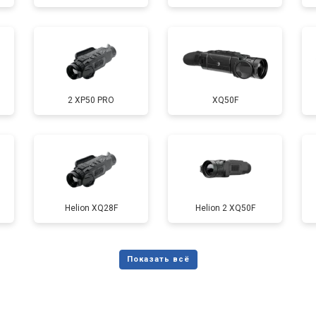
2 XP50 PRO
XQ50F
Helion XQ28F
Helion 2 XQ50F