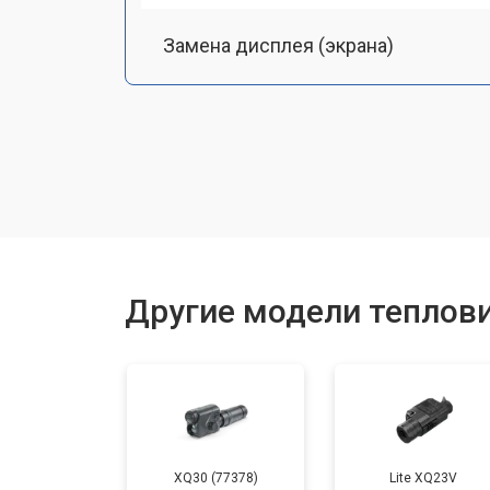
Замена дисплея (экрана)
Замена аккумулятора
Замена процессора
Замена USB порта
Другие модели теплов
Ремонт оптики
XQ30 (77378)
Lite XQ23V