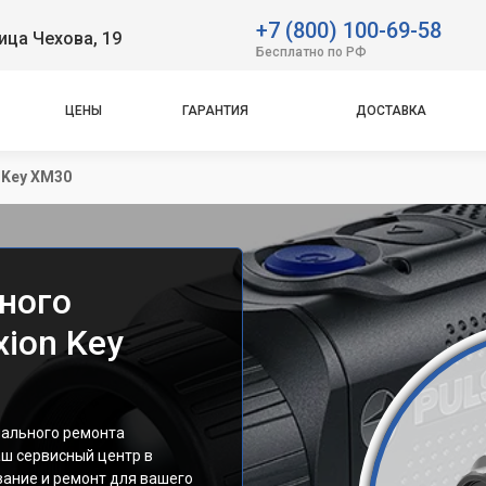
+7 (800) 100-69-58
ица Чехова, 19
Бесплатно по РФ
ЦЕНЫ
ГАРАНТИЯ
ДОСТАВКА
 Key XM30
ного
xion Key
нального ремонта
аш сервисный центр в
вание и ремонт для вашего